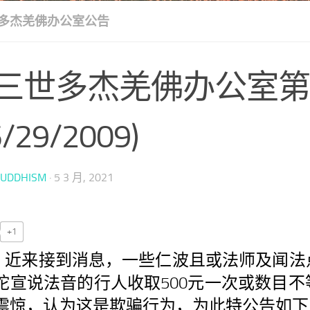
多杰羌佛办公室公告
三世多杰羌佛办公室第
5/29/2009)
BUDDHISM
·
5 3 月, 2021
+1
近来接到消息，一些仁波且或法师及闻法点
陀宣说法音的行人收取500元一次或数目不
震惊，认为这是欺骗行为，为此特公告如下