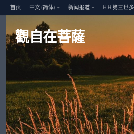
首页
中文 (简体)
新闻报道
H.H.第三世
跳至内容
觀自在菩薩