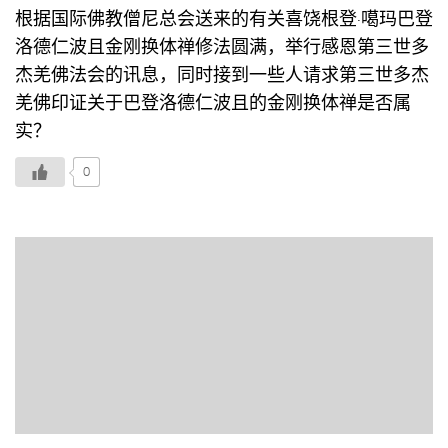
根据国际佛教僧尼总会送来的有关喜饶根登·噶玛巴登
洛德仁波且金刚换体禅修法圆满，举行感恩第三世多
杰羌佛法会的讯息，同时接到一些人请求第三世多杰
羌佛印证关于巴登洛德仁波且的金刚换体禅是否属
实？
0