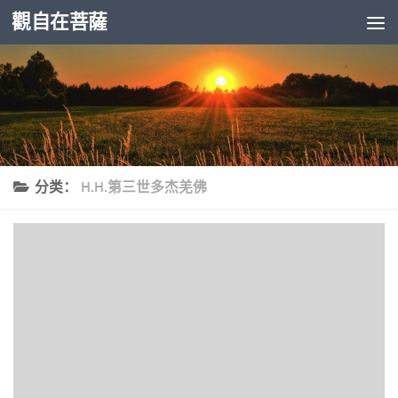
觀自在菩薩
跳至内容
分类：
H.H.第三世多杰羌佛