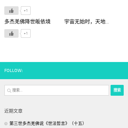
+1
多杰羌佛降世皈依境 宇宙无始时，天地...
+1
FOLLOW:
搜
索：
近期文章
第三世多杰羌佛说《世法哲言》（十五）