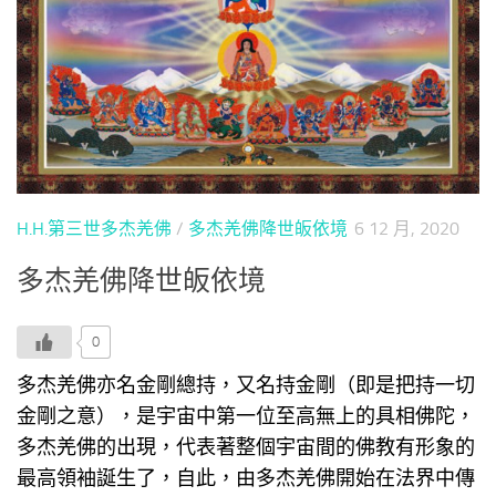
H.H.第三世多杰羌佛
/
多杰羌佛降世皈依境
6 12 月, 2020
多杰羌佛降世皈依境
0
多杰羌佛亦名金剛總持，又名持金剛（即是把持一切
金剛之意），是宇宙中第一位至高無上的具相佛陀，
多杰羌佛的出現，代表著整個宇宙間的佛教有形象的
最高領袖誕生了，自此，由多杰羌佛開始在法界中傳