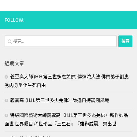
FOLLOW:
搜
尋
關
近期文章
鍵
字:
義雲高大師 (H.H.第三世多杰羌佛) 傳彌陀大法 佛門弟子劉惠
秀肉身坐化生死自由
義雲高 (H.H. 第三世多杰羌佛）謙遜自持巍巍風範
特級國際藝術大師義雲高（H.H.第三世多杰羌佛）新作妙品
面世 世界矚目 稀世珍品『三星石』『雄獅威震』齊出世
多杰羌佛降世皈依境